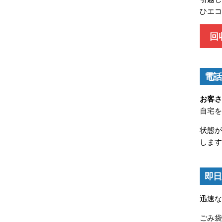
ひエ
回
電話
お客
自宅
状態
しま
即日
迅速
ごみ