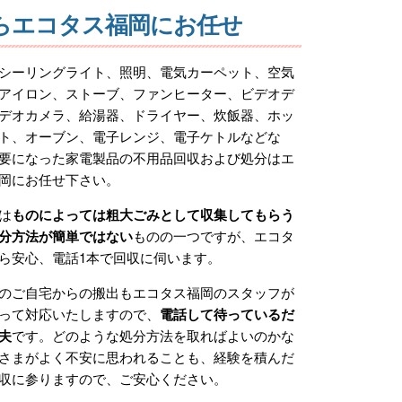
らエコタス福岡にお任せ
シーリングライト、照明、電気カーペット、空気
アイロン、ストーブ、ファンヒーター、ビデオデ
デオカメラ、給湯器、ドライヤー、炊飯器、ホッ
ト、オーブン、電子レンジ、電子ケトルなどな
要になった家電製品の不用品回収および処分はエ
岡にお任せ下さい。
は
ものによっては粗大ごみとして収集してもらう
分方法が簡単ではない
ものの一つですが、エコタ
ら安心、電話1本で回収に伺います。
のご自宅からの搬出もエコタス福岡のスタッフが
って対応いたしますので、
電話して待っているだ
夫
です。どのような処分方法を取ればよいのかな
さまがよく不安に思われることも、経験を積んだ
収に参りますので、ご安心ください。