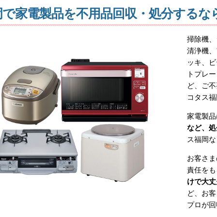
岡で家電製品を不用品回収・処分するな
掃除機、
清浄機、
ッキ、ビ
トプレー
ど、ご不
コタス福
家電製品
など、処
ス福岡な
お客さま
責任をも
けで大丈
ど、お客
プロが回