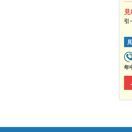
見
引
年中