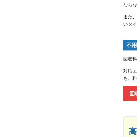
ならな
また
いタ
不用
回収
対応
も、
回
高