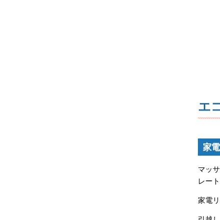
エ
家電
マッ
レー
家電
引越