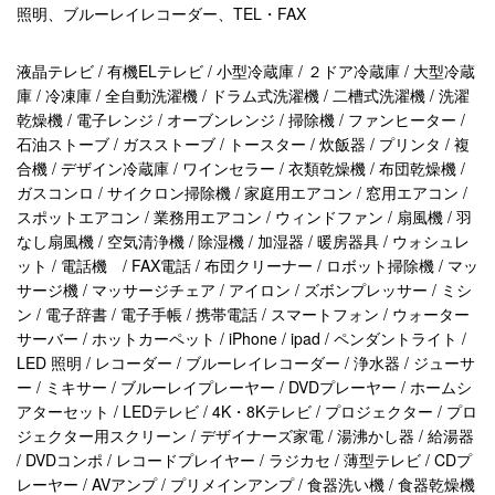
照明、ブルーレイレコーダー、TEL・FAX
液晶テレビ / 有機ELテレビ / 小型冷蔵庫 / ２ドア冷蔵庫 / 大型冷蔵
庫 / 冷凍庫 / 全自動洗濯機 / ドラム式洗濯機 / 二槽式洗濯機 / 洗濯
乾燥機 / 電子レンジ / オーブンレンジ / 掃除機 / ファンヒーター /
石油ストーブ / ガスストーブ / トースター / 炊飯器 / プリンタ / 複
合機 / デザイン冷蔵庫 / ワインセラー / 衣類乾燥機 / 布団乾燥機 /
ガスコンロ / サイクロン掃除機 / 家庭用エアコン / 窓用エアコン /
スポットエアコン / 業務用エアコン / ウィンドファン / 扇風機 / 羽
なし扇風機 / 空気清浄機 / 除湿機 / 加湿器 / 暖房器具 / ウォシュレ
ット / 電話機 / FAX電話 / 布団クリーナー / ロボット掃除機 / マッ
サージ機 / マッサージチェア / アイロン / ズボンプレッサー / ミシ
ン / 電子辞書 / 電子手帳 / 携帯電話 / スマートフォン / ウォーター
サーバー / ホットカーペット / iPhone / ipad / ペンダントライト /
LED 照明 / レコーダー / ブルーレイレコーダー / 浄水器 / ジューサ
ー / ミキサー / ブルーレイプレーヤー / DVDプレーヤー / ホームシ
アターセット / LEDテレビ / 4K・8Kテレビ / プロジェクター / プロ
ジェクター用スクリーン / デザイナーズ家電 / 湯沸かし器 / 給湯器
/ DVDコンポ / レコードプレイヤー / ラジカセ / 薄型テレビ / CDプ
レーヤー / AVアンプ / プリメインアンプ / 食器洗い機 / 食器乾燥機