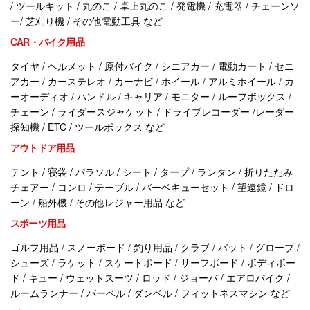
/ ツールキット / 丸のこ / 卓上丸のこ / 発電機 / 充電器 / チェーンソ
ー/ 芝刈り機 / その他電動工具 など
CAR・バイク用品
タイヤ / ヘルメット / 原付バイク / シニアカー / 電動カート / セニ
アカー / カーステレオ / カーナビ / ホイール / アルミホイール / カ
ーオーディオ / ハンドル / キャリア / モニター / ルーフボックス /
チェーン / ライダースジャケット / ドライブレコーダー /レーダー
探知機 / ETC / ツールボックス など
アウトドア用品
テント / 寝袋 / パラソル / シート / タープ / ランタン / 折りたたみ
チェアー / コンロ / テーブル / バーベキューセット / 望遠鏡 / ドロ
ーン / 船外機 / その他レジャー用品 など
スポーツ用品
ゴルフ用品 / スノーボード / 釣り用品 / クラブ / バット / グローブ /
シューズ / ラケット / スケートボード / サーフボード / ボディボー
ド / キュー / ウェットスーツ / ロッド / ジョーバ / エアロバイク /
ルームランナー / バーベル / ダンベル / フィットネスマシン など