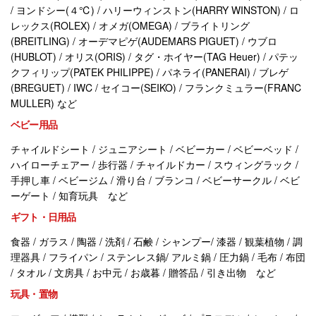
/ ヨンドシー(４℃) / ハリーウィンストン(HARRY WINSTON) / ロ
レックス(ROLEX) / オメガ(OMEGA) / ブライトリング
(BREITLING) / オーデマピゲ(AUDEMARS PIGUET) / ウブロ
(HUBLOT) / オリス(ORIS) / タグ・ホイヤー(TAG Heuer) / パテッ
クフィリップ(PATEK PHILIPPE) / パネライ(PANERAI) / ブレゲ
(BREGUET) / IWC / セイコー(SEIKO) / フランクミュラー(FRANC
MULLER) など
ベビー用品
チャイルドシート / ジュニアシート / ベビーカー / ベビーベッド /
ハイローチェアー / 歩行器 / チャイルドカー / スウィングラック /
手押し車 / ベビージム / 滑り台 / ブランコ / ベビーサークル / ベビ
ーゲート / 知育玩具 など
ギフト・日用品
食器 / ガラス / 陶器 / 洗剤 / 石鹸 / シャンプー/ 漆器 / 観葉植物 / 調
理器具 / フライパン / ステンレス鍋/ アルミ鍋 / 圧力鍋 / 毛布 / 布団
/ タオル / 文房具 / お中元 / お歳暮 / 贈答品 / 引き出物 など
玩具・置物