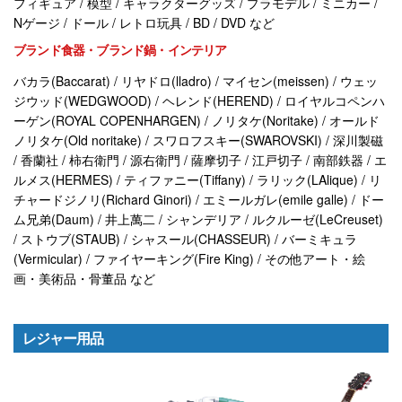
フィギュア / 模型 / キャラクターグッズ / プラモデル / ミニカー /
Nゲージ / ドール / レトロ玩具 / BD / DVD など
ブランド食器・ブランド鍋・インテリア
バカラ(Baccarat) / リヤドロ(lladro) / マイセン(meissen) / ウェッ
ジウッド(WEDGWOOD) / ヘレンド(HEREND) / ロイヤルコペンハ
ーゲン(ROYAL COPENHARGEN) / ノリタケ(Noritake) / オールド
ノリタケ(Old noritake) / スワロフスキー(SWAROVSKI) / 深川製磁
/ 香蘭社 / 柿右衛門 / 源右衛門 / 薩摩切子 / 江戸切子 / 南部鉄器 / エ
ルメス(HERMES) / ティファニー(Tiffany) / ラリック(LAlique) / リ
チャードジノリ(Richard Ginori) / エミールガレ(emile galle) / ドー
ム兄弟(Daum) / 井上萬二 / シャンデリア / ルクルーゼ(LeCreuset)
/ ストウブ(STAUB) / シャスール(CHASSEUR) / バーミキュラ
(Vermicular) / ファイヤーキング(Fire King) / その他アート・絵
画・美術品・骨董品 など
レジャー用品