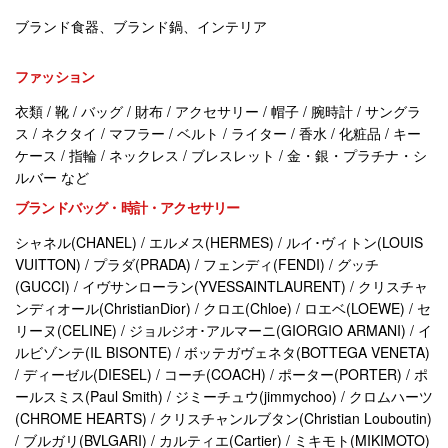
ブランド食器、ブランド鍋、インテリア
ファッション
衣類 / 靴 / バッグ / 財布 / アクセサリー / 帽子 / 腕時計 / サングラ
ス / ネクタイ / マフラー / ベルト / ライター / 香水 / 化粧品 / キー
ケース / 指輪 / ネックレス / ブレスレット / 金・銀・プラチナ・シ
ルバー など
ブランドバッグ・時計・アクセサリー
シャネル(CHANEL) / エルメス(HERMES) / ルイ･ヴィトン(LOUIS
VUITTON) / プラダ(PRADA) / フェンディ(FENDI) / グッチ
(GUCCI) / イヴサンローラン(YVESSAINTLAURENT) / クリスチャ
ンディオール(ChristianDior) / クロエ(Chloe) / ロエベ(LOEWE) / セ
リーヌ(CELINE) / ジョルジオ･アルマーニ(GIORGIO ARMANI) / イ
ルビゾンテ(IL BISONTE) / ボッテガヴェネタ(BOTTEGA VENETA)
/ ディーゼル(DIESEL) / コーチ(COACH) / ポーター(PORTER) / ポ
ールスミス(Paul Smith) / ジミーチュウ(jimmychoo) / クロムハーツ
(CHROME HEARTS) / クリスチャンルブタン(Christian Louboutin)
/ ブルガリ(BVLGARI) / カルティエ(Cartier) / ミキモト(MIKIMOTO)