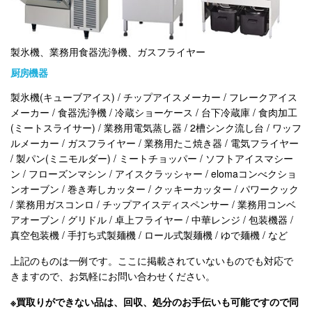
製氷機、業務用食器洗浄機、ガスフライヤー
厨房機器
製氷機(キューブアイス) / チップアイスメーカー / フレークアイス
メーカー / 食器洗浄機 / 冷蔵ショーケース / 台下冷蔵庫 / 食肉加工
(ミートスライサー) / 業務用電気蒸し器 / 2槽シンク流し台 / ワッフ
ルメーカー / ガスフライヤー / 業務用たこ焼き器 / 電気フライヤー
/ 製パン(ミニモルダー) / ミートチョッパー / ソフトアイスマシー
ン / フローズンマシン / アイスクラッシャー / elomaコンべクショ
ンオーブン / 巻き寿しカッター / クッキーカッター / パワークック
/ 業務用ガスコンロ / チップアイスディスペンサー / 業務用コンベ
アオーブン / グリドル / 卓上フライヤー / 中華レンジ / 包装機器 /
真空包装機 / 手打ち式製麺機 / ロール式製麺機 / ゆで麺機 / など
上記のものは一例です。ここに掲載されていないものでも対応で
きますので、お気軽にお問い合わせください。
※買取りができない品は、回収、処分のお手伝いも可能ですので同