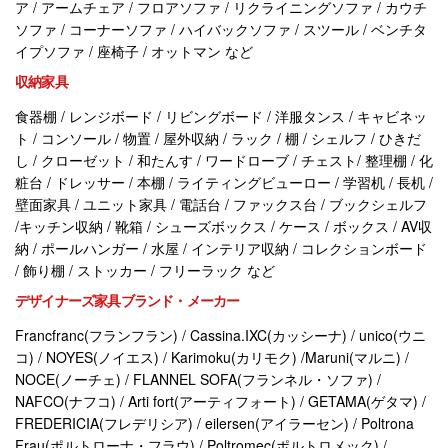
ア / アームチェア / フロアソファ / リクライニングソファ / カウチ
ソファ / コーナーソファ / ハイバックソファ / スツール / ベンチタ
イプソファ / 座椅子 / オットマン など
収納家具
食器棚 / レンジボード / リビングボード / 洋服タンス / キャビネッ
ト / コンソール / 物置 / 屋外収納 / ラック / 棚 / シェルフ / ひきだ
し / クローゼット / 和たんす / ワードローブ / チェスト/ 整理棚 / 化
粧台 / ドレッサー / 本棚 / ライティングビューロー / 学習机 / 長机 /
壁面家具 / ユニット家具 / 電話台 / ファックス台 / ブックシェルフ
/キッチン収納 / 靴箱 / シューズボックス / ケース / ボックス / AV収
納 / ポールハンガー / 水屋 / インテリア収納 / コレクションボード
/ 飾り棚 / ストッカー / フリーラック など
デザイナーズ家具ブランド・メーカー
Francfranc(フランフラン) / Cassina.IXC(カッシーナ) / unico(ウニ
コ) / NOYES(ノイエス) / Karimoku(カリモク) /Maruni(マルニ) /
NOCE(ノーチェ) / FLANNEL SOFA(フランネル・ソファ) /
NAFCO(ナフコ) / Arti fort(アーティフォート) / GETAMA(ゲタマ) /
FREDERICIA(フレデリシア) / eilersen(アイラーセン) / Poltrona
Frau(ポルトローナ・フラウ) / Poltromec(ポルトロメック) /