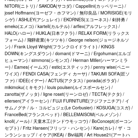
NITORI(ニトリ) / SAKODA(サコダ) / Cappellini(カッペリーニ) /
josef Hoffmann(ヨーゼフ・ホフマン) / 無印良品 / MORISIGE(モリ
シゲ) / ASHLEY(アシュレイ) / EKORNES(エコーネス) / 剣持勇 /
emeko(エメコ) / kartell(カルテル) / arflex(アルフレックス) /
HALO(ハロー) / HUKLA(日本フクラ) / RELAX FORM(リラックス
フォーム) / 飛騨産業(キツツキ) / George nelson(ジョージネルソ
ン) / Frank Lloyd Wright(フランクロイドライト) / KINGS
DOWN(キングスダウン) / domani(ドマーニ) / Ergohuman(エルゴ
ヒューマン) / simmons(シモンズ) / Herman Miller(ハーマンミラ
ー) / Eames(イームズ) / estic(エスティック) / penny wise(ペニー
ワイズ) / FENDI CASA(フェンディ カーサ) / TAKUMI SOFA(匠ソ
ファ) / IDEE(イデー) / ACTUS(アクタス) / porada(ポラダ) /
mikimoku(ミキモク) / louis poulsen(ルイスポールセン) /
zanotta(ザノッタ) / ligne roset(リーンロゼ) / TECTA(テクタ) /
eilersen(アイラーセン) / FUJI FURNITURE(フジファニチア) / イ
サムノグチ / ル・コルビュジェ(Le Corbusier) / KOSUGA(コスガ) /
FranceBed(フランスベッド) / BELLEMAISOM(ベルメゾン) /
knoll(ノール) / 天童木工(テンドウモッコウ) / BoConcept(ボーコン
セプト) / Fritz Hansen(フリッツ・ハンセン) / Kare(カレ) / ザ・コ
ンランショップ / イケア(IKEA) / Bivi福岡 / Art House21(アートハ