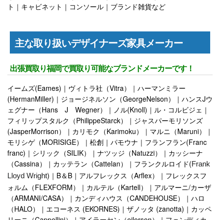
ト｜キャビネット｜コンソール｜ブランド雑貨など
主な取り扱いデザイナーズ家具メーカー
出張買取り福岡で買取り可能なブランドメーカーです！
イームズ(Eames)｜ヴィトラ社（Vitra）｜ハーマンミラー
(HermanMiller)｜ジョージネルソン（GeorgeNelson）｜ハンスJウ
ェグナー（Hans J Wegner）｜ノル(Knoll)｜ル・コルビジェ｜
フィリップスタルク（PhilippeStarck）｜ジャスパーモリソンズ
(JasperMorrison）｜カリモク（Karimoku）｜マルニ（Maruni）｜
モリシゲ（MORISIGE）｜松創｜パモウナ｜フランフラン(Franc
franc)｜シリック（SILIK）｜ナツッジ（Natuzzi）｜カッシーナ
（Cassina）｜カッテラン（Cattelan）｜フランクルロイド(
Frank
)｜B＆B｜アルフレックス（Arflex）｜フレックスフ
Lloyd Wright
ォルム（FLEXFORM）｜カルテル（Kartell）｜アルマーニ/カーザ
（ARMANI/CASA）｜カンディハウス（CANDEHOUSE）｜ハロ
（HALO）｜エコーネス (EKORNES)｜ザノッタ (zanotta)｜カッペ
リーニ（Cappellini）｜アイラーセン（eilersen）｜フェンディカ