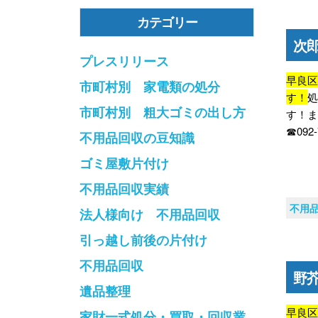
カテゴリー
次
プレスリリース
早良
市町村別 家電類の処分
す！
市町村別 粗大ゴミの出し方
す！
☎092
不用品回収の豆知識
ゴミ屋敷片付け
不用品回収実績
不用
法人様向け 不用品回収
引っ越し前後の片付け
不用品回収
野
遺品整理
早良
家財一式処分・買取・回収業