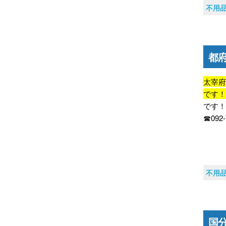
不用
都
太宰
です
です
☎092
不用
国