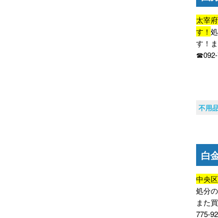
太宰
す！
す！
☎092
不用
白
中央
処分
また買
775