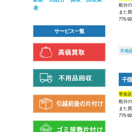
処分
者
また買
775
サービス一覧
不用
干
早良
処分
また買
775