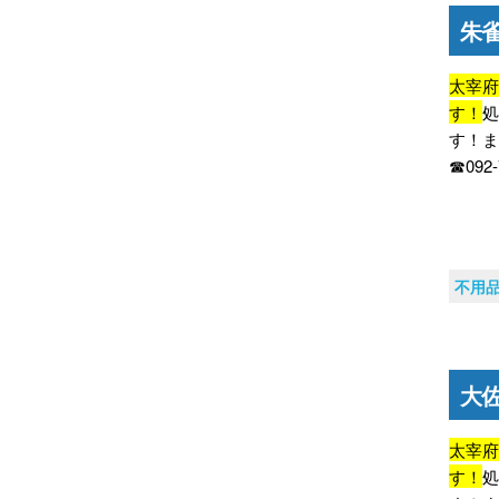
朱
太宰
す！
す！
☎092
不用
大
太宰
す！