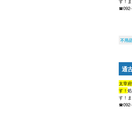
す！
☎092
不用
通
太宰
す！
す！
☎092